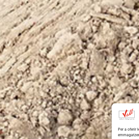
Per a oferir 
emmagatzemar