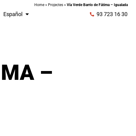
Home
»
Projectes
»
Vía Verde Barrio de Fátima – Igualada
Español
93 723 16 30
IMA –