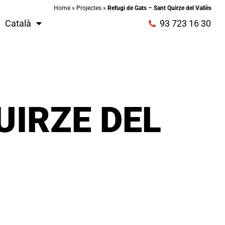
Home
»
Projectes
»
Refugi de Gats – Sant Quirze del Vallès
Català
93 723 16 30
UIRZE DEL